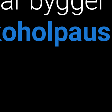
är bygger 
koholpaus