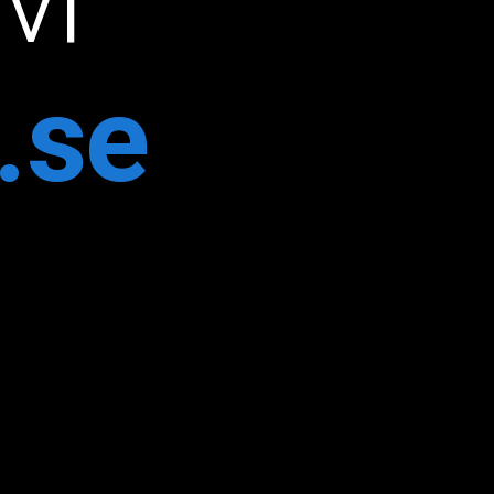
vi
.se